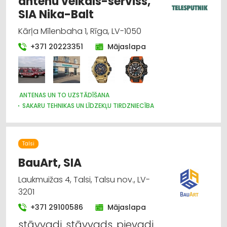
antenu veikals-serviss,
DIZAINS UN INTERJERS; PRIEKŠMETI UN PAKALPOJUMI
SIA Nika-Balt
SADZĪVES TEHNIKAS TIRDZNIECĪBA
SAIMNIECĪBAS PREČU TIRDZNIECĪBA
Kārļa Mīlenbaha 1, Rīga, LV-1050
+371 20223351
Mājaslapa
ANTENAS UN TO UZSTĀDĪŠANA
SAKARU TEHNIKAS UN LĪDZEKĻU TIRDZNIECĪBA
SAKARU TEHNIKAS UN LĪDZEKĻU VAIRUMTIRDZNIECĪBA
SAKARU TEHNIKAS UN LĪDZEKĻU LABOŠANA, SERVISS
PULKSTEŅU TIRDZNIECĪBA
TELEVĪZIJA
VĀJSTRĀVAS TĪKLI
Talsi
APSARDZE: AIZSARGIERĪCES, SISTĒMAS, VIDEONOVĒROŠANA
BauArt, SIA
Laukmuižas 4, Talsi, Talsu nov., LV-
3201
+371 29100586
Mājaslapa
stāvvadi, stāvvads, pievadi,