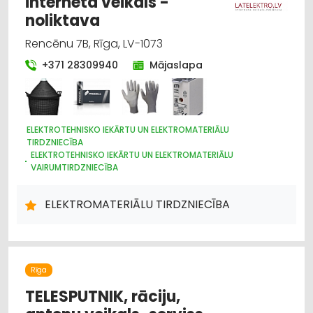
interneta veikals -
noliktava
Rencēnu 7B, Rīga, LV-1073
+371 28309940
Mājaslapa
ELEKTROTEHNISKO IEKĀRTU UN ELEKTROMATERIĀLU
TIRDZNIECĪBA
ELEKTROTEHNISKO IEKĀRTU UN ELEKTROMATERIĀLU
VAIRUMTIRDZNIECĪBA
APGAISMES TEHNIKAS TIRDZNIECĪBA
APGAISMES TEHNIKAS VAIRUMTIRDZNIECĪBA
ELEKTROMATERIĀLU TIRDZNIECĪBA
ELEKTRONISKĀS IERĪCES, KOMPONENTES
HIDRAULISKĀS UN PNEIMATISKĀS IERĪCES
INSTRUMENTU UN DARBARĪKU TIRDZNIECĪBA
INSTRUMENTU UN DARBARĪKU VAIRUMTIRDZNIECĪBA
ELEKTROMONTĀŽA, ELEKTROINSTALĀCIJA
VĀJSTRĀVAS TĪKLI
Rīga
INTERNETVEIKALI, E-KOMERCIJA
TELESPUTNIK, rāciju,
CELTNIECĪBAS UN REMONTA DARBI