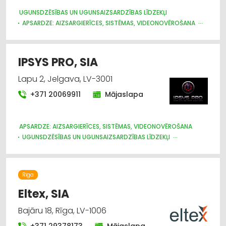
Apgaismes tehnikas tirdzniecība
UGUNSDZĒSĪBAS UN UGUNSAIZSARDZĪBAS LĪDZEKĻI
APSARDZE: AIZSARGIERĪCES, SISTĒMAS, VIDEONOVĒROŠANA
Apsardze: dienesti
DŪMVADU TĪRĪŠANA
VĀJSTRĀVAS TĪKLI
Elektroniskās ierīces, komponentes
IPSYS PRO, SIA
Elektrotehnisko iekārtu un elektromateriālu
Lapu 2, Jelgava, LV-3001
tirdzniecība
+371 20069911
Mājaslapa
Ugunsdzēsības un ugunsaizsardzības līdzekļi
APSARDZE: AIZSARGIERĪCES, SISTĒMAS, VIDEONOVĒROŠANA
Ūdensapgāde un kanalizācija
UGUNSDZĒSĪBAS UN UGUNSAIZSARDZĪBAS LĪDZEKĻI
VĀJSTRĀVAS TĪKLI
APSARDZE: DIENESTI
Rīga
Eltex, SIA
Bajāru 18, Rīga, LV-1006