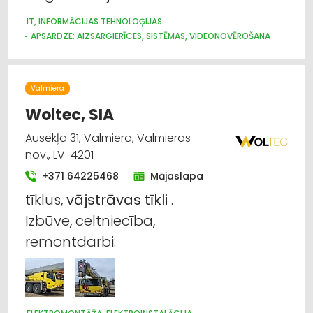
IT, INFORMĀCIJAS TEHNOLOĢIJAS
APSARDZE: AIZSARGIERĪCES, SISTĒMAS, VIDEONOVĒROŠANA
APGAISMES TEHNIKAS TIRDZNIECĪBA
ELEKTROMONTĀŽA, ELEKTROINSTALĀCIJA
ELEKTROTEHNISKO IEKĀRTU UN ELEKTROMATERIĀLU
Valmiera
TIRDZNIECĪBA
ELEKTRONISKĀS IERĪCES, KOMPONENTES
APSARDZE: DIENESTI
Woltec, SIA
VĀJSTRĀVAS TĪKLI
BIROJA TEHNIKA UN IEKĀRTAS
Ausekļa 31, Valmiera, Valmieras
nov., LV-4201
+371 64225468
Mājaslapa
tīklus,
vājstrāvas
tīkli
.
Izbūve, celtniecība,
remontdarbi: