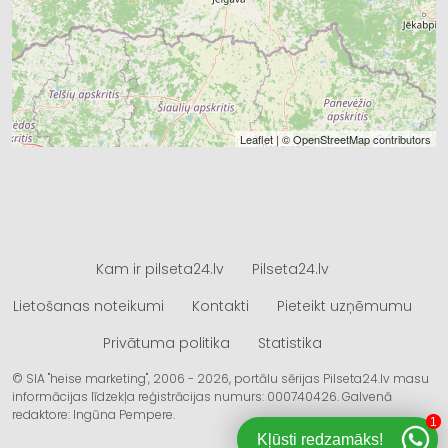
Leaflet
| ©
OpenStreetMap
contributors
Kam ir pilseta24.lv
Pilseta24.lv
Lietošanas noteikumi
Kontakti
Pieteikt uzņēmumu
Privātuma politika
Statistika
© SIA "heise marketing", 2006 - 2026, portālu sērijas Pilseta24.lv masu
informācijas līdzekļa reģistrācijas numurs: 000740426. Galvenā
redaktore: Ingūna Pempere.
1
Kļūsti redzamāks!