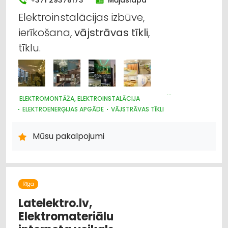
+371 29378173
Mājaslapa
Elektroinstalācijas izbūve,
ierīkošana,
vājstrāvas
tīkli
,
tīklu.
ELEKTROMONTĀŽA, ELEKTROINSTALĀCIJA
ELEKTROENERĢIJAS APGĀDE
VĀJSTRĀVAS TĪKLI
CELTNIECĪBAS UN REMONTA DARBI
ARHITEKTŪRA, PROJEKTĒŠANA
APDARES DARBI
Mūsu pakalpojumi
Rīga
Latelektro.lv,
Elektromateriālu