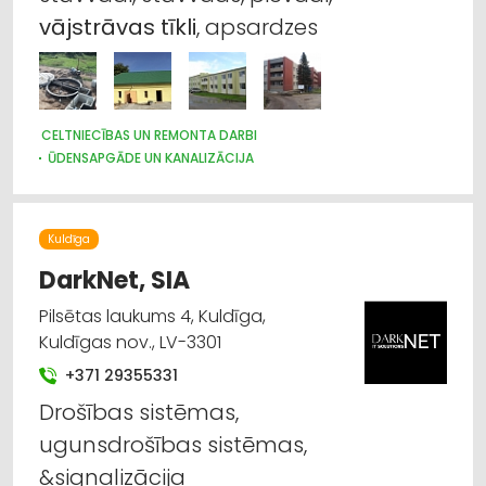
vājstrāvas
tīkli
, apsardzes
CELTNIECĪBAS UN REMONTA DARBI
ŪDENSAPGĀDE UN KANALIZĀCIJA
KRAVU PĀRVADĀJUMI: AUTO
Kuldīga
DarkNet, SIA
Pilsētas laukums 4, Kuldīga,
Kuldīgas nov., LV-3301
+371 29355331
Drošības sistēmas,
ugunsdrošības sistēmas,
&signalizācija