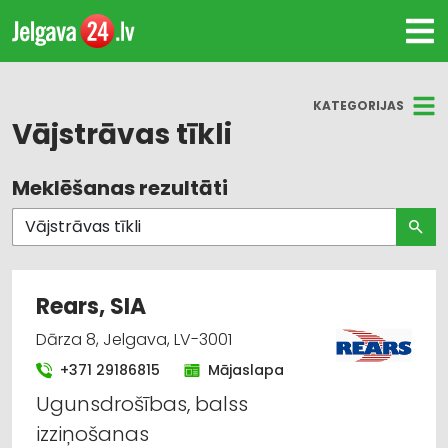
KATEGORIJAS
Vājstrāvas tīkli
Meklēšanas rezultāti
Visas nozares
Vājstrāvas tīkli
Apsardze: aizsargierīces, sistēmas,
Rears, SIA
videonovērošana
Dārza 8, Jelgava, LV-3001
Celtniecības un remonta darbi
+371 29186815
Mājaslapa
Ugunsdrošības, balss
Elektromontāža, elektroinstalācija
izziņošanas