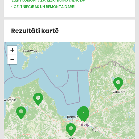
ELEKTROMONTĀŽA, ELEKTROINSTALĀCIJA
CELTNIECĪBAS UN REMONTA DARBI
ŪDENSAPGĀDE UN KANALIZĀCIJA
SILTUMTEHNIKA, APKURES IEKĀRTAS
VIESNĪCAS
SILTUMAPGĀDE UN SILTUMTĪKLI
Rezultāti kartē
VENTILĀCIJAS UN KONDICIONĒŠANAS SISTĒMAS UN IEKĀRTAS
TELPĀM
TELEKOMUNIKĀCIJAS
+
APSARDZE: AIZSARGIERĪCES, SISTĒMAS, VIDEONOVĒROŠANA
−