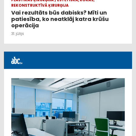
REKONSTRUKTĪVĀ ĶIRURĢIJA
Vai rezultāts būs dabisks? Mīti un
patiesība, ko neatklāj katra krūšu
operācija
31. jūlijs