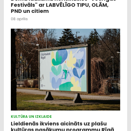
Festivāls" ar LABVĒLĪGO TIPU, OLĀM,
PND un citiem
08. aprīlis
KULTŪRA UN IZKLAIDE
Lieldienās ikviens aicināts uz plašu
kultūras pasākumu programmu Rīgā