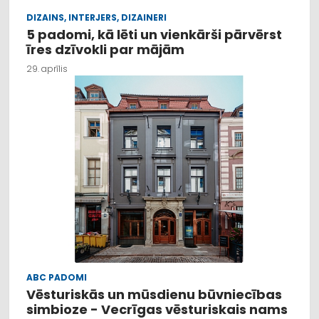
DIZAINS, INTERJERS, DIZAINERI
5 padomi, kā lēti un vienkārši pārvērst
īres dzīvokli par mājām
29. aprīlis
ABC PADOMI
Vēsturiskās un mūsdienu būvniecības
simbioze - Vecrīgas vēsturiskais nams