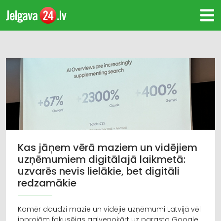
Kas jāņem vērā maziem un vidējiem
uzņēmumiem digitālajā laikmetā:
uzvarēs nevis lielākie, bet digitāli
redzamākie
Kamēr daudzi mazie un vidējie uzņēmumi Latvijā vēl
joprojām fokusējas galvenokārt uz parasto Google