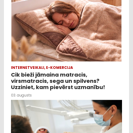
INTERNETVEIKALI, E-KOMERCIJA
Cik bieži jāmaina matracis,
virsmatracis, sega un spilvens?
Uzziniet, kam pievērst uzmanību!
03. augusts