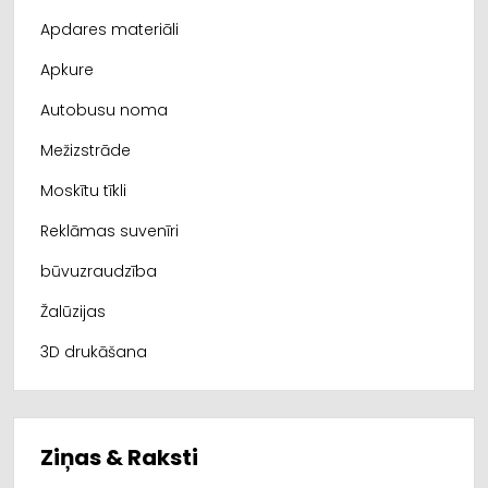
Apdares materiāli
Apkure
Autobusu noma
Mežizstrāde
Moskītu tīkli
Reklāmas suvenīri
būvuzraudzība
Žalūzijas
3D drukāšana
Ziņas & Raksti