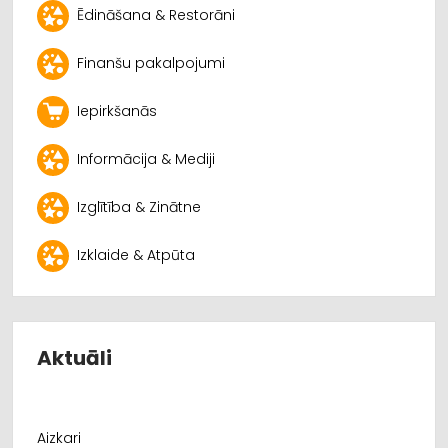
Ēdināšana & Restorāni
Finanšu pakalpojumi
Iepirkšanās
Informācija & Mediji
Izglītība & Zinātne
Izklaide & Atpūta
Aktuāli
Aizkari