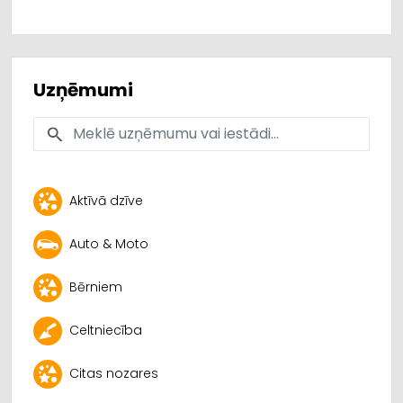
Uzņēmumi
Aktīvā dzīve
Auto & Moto
Bērniem
Celtniecība
Citas nozares