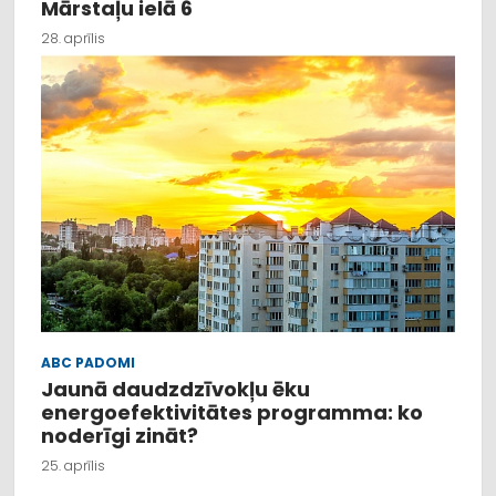
Mārstaļu ielā 6
28. aprīlis
ABC PADOMI
Jaunā daudzdzīvokļu ēku
energoefektivitātes programma: ko
noderīgi zināt?
25. aprīlis