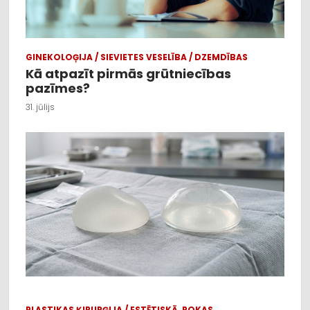
GINEKOLOĢIJA / SIEVIETES VESELĪBA / DZEMDĪBAS
Kā atpazīt pirmās grūtniecības
pazīmes?
31. jūlijs
PLASTIKAS ĶIRURĢIJA / ESTĒTISKĀ, ROKAS,