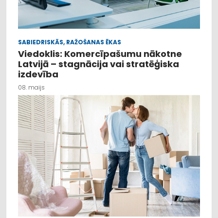
SABIEDRISKĀS, RAŽOŠANAS ĒKAS
Viedoklis: Komercīpašumu nākotne
Latvijā – stagnācija vai stratēģiska
izdevība
08. maijs