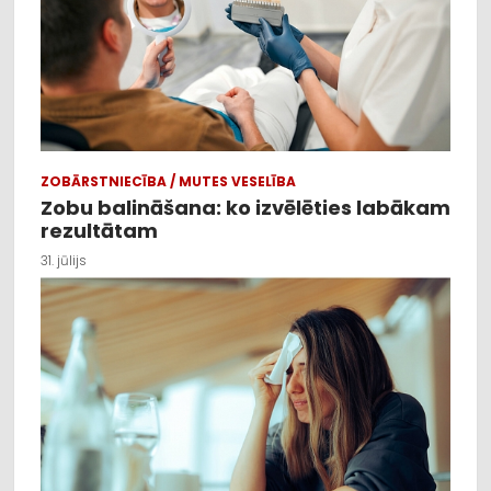
ZOBĀRSTNIECĪBA / MUTES VESELĪBA
Zobu balināšana: ko izvēlēties labākam
rezultātam
31. jūlijs