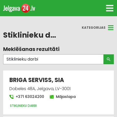
KATEGORIJAS
Stiklinieku darbi
Meklēšanas rezultāti
Visas nozares
Stiklinieku darbi
Durvis, logi
BRIGA SERVISS, SIA
Stikls un stikla izstrādājumu ražošana
Dobeles 48A, Jelgava, LV-3001
+371 63024200
Mājaslapa
Stikls un stikla izstrādājumu tirdzniecība
STIKLINIEKU DARBI
Būvmateriālu, būvkonstrukciju ražošana