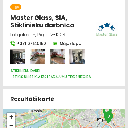
Rīga
Master Glass, SIA,
Stiklinieku darbnīca
Latgales 116, Rīga LV-1003
+371 67140180
Mājaslapa
STIKLINIEKU DARBI
STIKLS UN STIKLA IZSTRĀDĀJUMU TIRDZNIECĪBA
STIKLS UN STIKLA IZSTRĀDĀJUMU RAŽOŠANA
DURVIS, LOGI
Rezultāti kartē
+
−