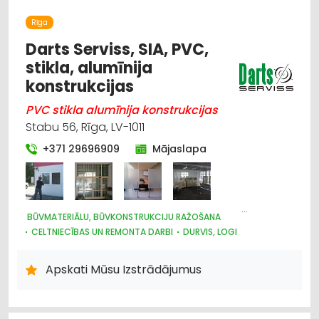
Celtniecības un remonta darbi
Rīga
Darts Serviss, SIA, PVC,
Plastmasas izstrādājumi
stikla, alumīnija
konstrukcijas
PVC stikla alumīnija konstrukcijas
Stabu 56, Rīga, LV-1011
+371 29696909
Mājaslapa
BŪVMATERIĀLU, BŪVKONSTRUKCIJU RAŽOŠANA
CELTNIECĪBAS UN REMONTA DARBI
DURVIS, LOGI
STIKLS UN STIKLA IZSTRĀDĀJUMU RAŽOŠANA
STIKLINIEKU DARBI
Apskati Mūsu Izstrādājumus
STIKLS UN STIKLA IZSTRĀDĀJUMU TIRDZNIECĪBA
PLASTMASAS IZSTRĀDĀJUMI