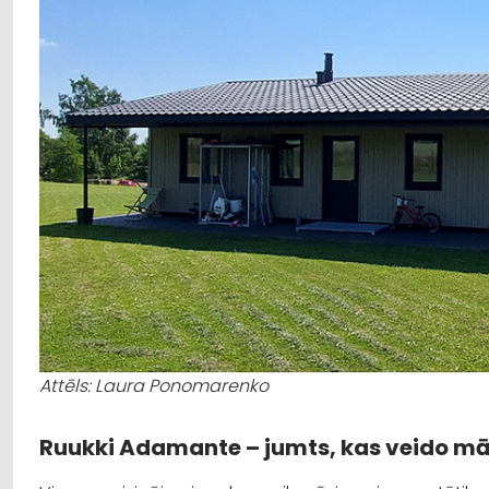
Attēls: Laura Ponomarenko
Ruukki
Adamante
– jumts, kas veido mā