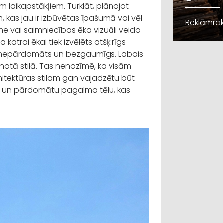
 laikapstākļiem. Turklāt, plānojot
kas jau ir izbūvētas īpašumā vai vēl
Reklāmrak
ume vai saimniecības ēka vizuāli veido
trai ēkai tiek izvēlēts atšķirīgs
ies nepārdomāts un bezgaumīgs. Labais
notā stilā. Tas nenozīmē, ka visām
hitektūras stilam gan vajadzētu būt
ku un pārdomātu pagalma tēlu, kas