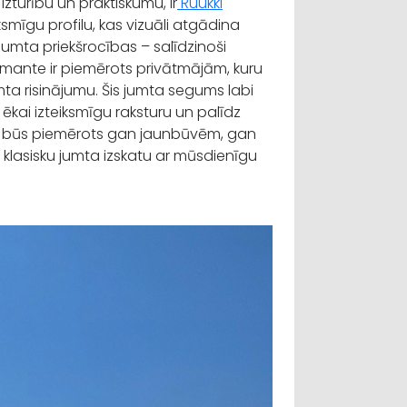
izturību un praktiskumu, ir
Ruukki
smīgu profilu, kas vizuāli atgādina
jumta priekšrocības – salīdzinoši
mante
ir piemērots privātmājām, kuru
ta risinājumu. Šis jumta segums labi
 ēkai izteiksmīgu raksturu un palīdz
 būs piemērots gan jaunbūvēm, gan
klasisku jumta izskatu ar mūsdienīgu