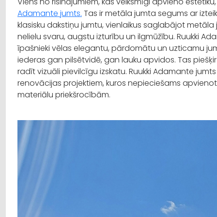
Viens no risinājumiem, kas veiksmīgi apvieno estētiku, 
Adamante jumts.
Tas ir metāla jumta segums ar izteik
klasisku dakstiņu jumtu, vienlaikus saglabājot metāla 
nelielu svaru, augstu izturību un ilgmūžību.
Ruukki
Ada
īpašnieki vēlas elegantu, pārdomātu un uzticamu jum
iederas gan pilsētvidē, gan lauku apvidos. Tas piešķir
radīt vizuāli pievilcīgu izskatu.
Ruukki
Adamante
jumts
renovācijas projektiem, kuros nepieciešams apvienot 
materiālu priekšrocībām.