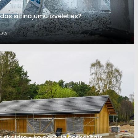
īdas siltinājumu izvēlēties?
sts
s skaidro - ko darīt, ja noskatītais