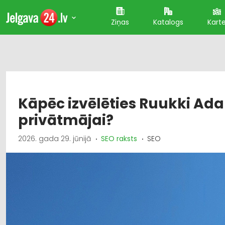
Ziņas
Katalogs
Kart
Kāpēc izvēlēties Ruukki A
privātmājai?
2026. gada 29. jūnijā
SEO raksts
SEO