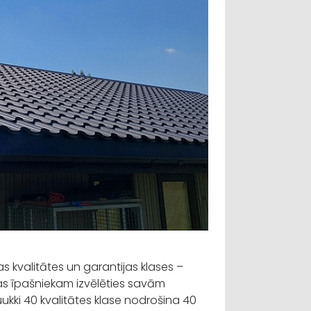
s kvalitātes un garantijas klases –
jas īpašniekam izvēlēties savām
ukki
40 kvalitātes klase nodrošina 40