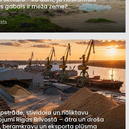
s gabals ir meža zeme?
sts
pstrāde, stividora un noliktavu
jumi Rīgas Brīvostā – ātra un droša
, beramkravu un eksporta plūsma