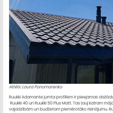
Attēls: Laura Ponomarenko
Ruukki
Adamante
jumta profiliem ir pieejamas dažāda
Ruukki
40 un
Ruukki
50 Plus
Matt
. Tas ļauj katram mā
vajadzībām un budžetam piemērotāko risinājumu.
Ru