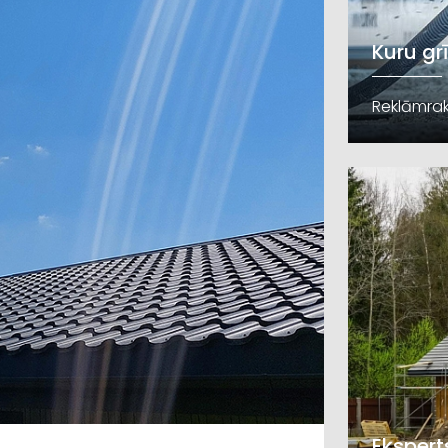
Kuru gr
Reklāmrak
Ekspert