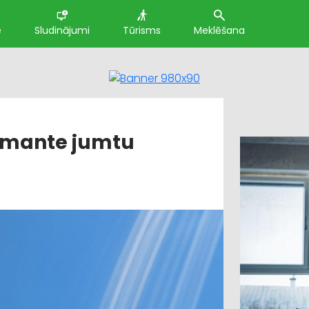
e
Sludinājumi
Tūrisms
Meklēšana
damante jumtu