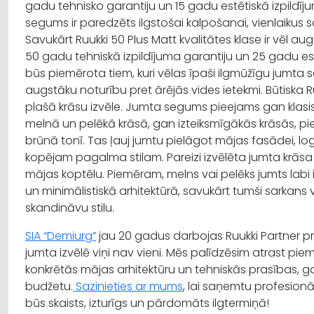
gadu tehnisko garantiju un 15 gadu estētiskā izpildīj
segums ir paredzēts ilgstošai kalpošanai, vienlaikus sa
Savukārt
Ruukki
50 Plus
Matt
kvalitātes klase ir vēl au
50 gadu tehniskā izpildījuma garantiju un 25 gadu estē
būs piemērota tiem, kuri vēlas īpaši
ilgmūžīgu
jumta s
augstāku noturību pret ārējās vides ietekmi. Būtiska
R
plašā krāsu izvēle. Jumta segums pieejams gan klasi
melnā un pelēkā krāsā, gan izteiksmīgākās krāsās, p
brūnā tonī. Tas ļauj jumtu pielāgot mājas fasādei, l
kopējam pagalma stilam. Pareizi izvēlēta jumta krās
mājas koptēlu. Piemēram, melns vai pelēks jumts lab
un
minimālistiskā
arhitektūrā, savukārt tumši sarkans v
skandināvu stilu.
SIA “Demiurg”
jau 20 gadus darbojas
Ruukki
Partner
pr
jumta izvēlē viņi nav vieni. Mēs palīdzēsim atrast pie
konkrētās mājas arhitektūru un tehniskās prasības, 
budžetu.
Sazinieties ar mums
, lai saņemtu profesionā
būs skaists, izturīgs un pārdomāts ilgtermiņā!