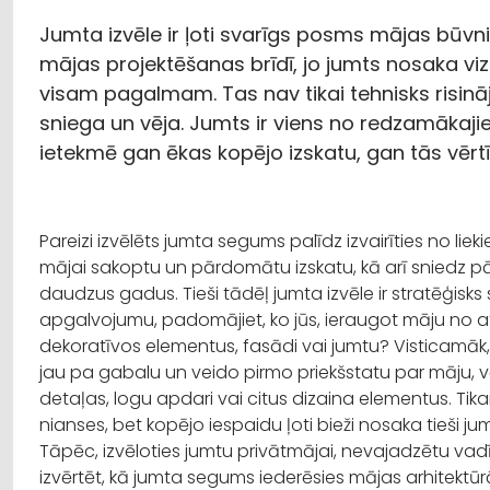
Jumta izvēle ir ļoti svarīgs posms mājas būvn
mājas projektēšanas brīdī, jo jumts nosaka vizu
visam pagalmam. Tas nav tikai tehnisks risinā
sniega un vēja. Jumts ir viens no redzamākaj
ietekmē gan ēkas kopējo izskatu, gan tās vērtī
Pareizi izvēlēts jumta segums palīdz izvairīties no l
mājai sakoptu un pārdomātu izskatu, kā arī sniedz pār
daudzus gadus. Tieši tādēļ jumta izvēle ir stratēģisks 
apgalvojumu, padomājiet, ko jūs, ieraugot māju no at
dekoratīvos elementus, fasādi vai jumtu? Visticamāk,
jau pa gabalu un veido pirmo priekšstatu par māju, v
detaļas, logu apdari vai citus dizaina elementus. Ti
nianses, bet kopējo iespaidu ļoti bieži nosaka tieši j
Tāpēc, izvēloties jumtu privātmājai, nevajadzētu vadīt
izvērtēt, kā jumta segums iederēsies mājas arhitektūrā,