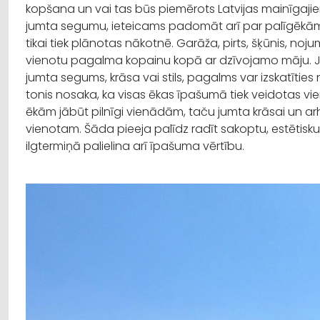
kopšana un vai tas būs piemērots Latvijas mainīgajiem
jumta segumu, ieteicams padomāt arī par palīgēkām, 
tikai tiek plānotas nākotnē. Garāža, pirts, šķūnis, noj
vienotu pagalma kopainu kopā ar dzīvojamo māju. Ja ka
jumta segums, krāsa vai stils, pagalms var izskatīt
tonis nosaka, ka visas ēkas īpašumā tiek veidotas vie
ēkām jābūt pilnīgi vienādām, taču jumta krāsai un ar
vienotam. Šāda pieeja palīdz radīt sakoptu, estētis
ilgtermiņā palielina arī īpašuma vērtību.