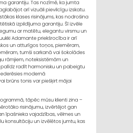
uma garantiju. Tas nozīmē, ka jumta
glabājot arī vizuāli pievilcīgu izskatu.
gstākas klases risinājums, kas nodrošina
tiskā izpildījuma garantiju. Šī izvēle
egumu ar matētu, elegantu virsmu un
uukki
Adamante
priekšrocība ir arī
skos un atturīgos toņos, piemēram,
iemēram, tumši sarkanā vai šokolādes
ogu rāmjiem,
noteksistēmām
un
a palīdz radīt harmonisku un pabeigtu
i iederēsies modernā
ai brūns tonis var piešķirt mājai
ogrammā, tāpēc mūsu klienti zina –
mērotāko risinājumu, izvērtējot gan
gan īpašnieka vajadzības, vēlmes un
lu konsultāciju un izvēlētos jumtu, kas