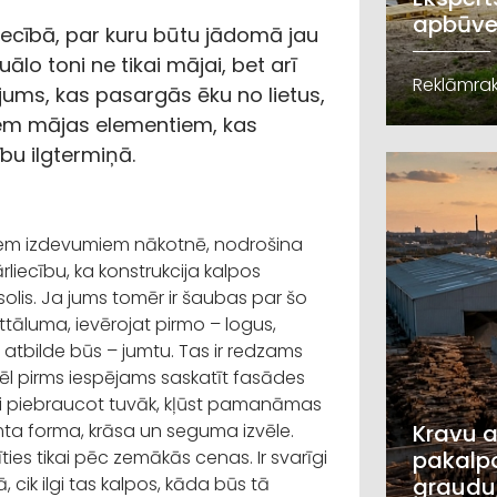
apbūve
iecībā, par kuru būtu jādomā jau
ālo toni ne tikai mājai, bet arī
Reklāmrak
jums, kas pasargās ēku no lietus,
iem mājas elementiem, kas
bu ilgtermiņā.
iekiem izdevumiem nākotnē, nodrošina
liecību, ka konstrukcija kalpos
solis. Ja jums tomēr ir šaubas par šo
tāluma, ievērojat pirmo – logus,
 atbilde būs – jumtu. Tas ir redzams
ēl pirms iespējams saskatīt fasādes
kai piebraucot tuvāk, kļūst pamanāmas
umta forma, krāsa un seguma izvēle.
Kravu a
ies tikai pēc zemākās cenas. Ir svarīgi
pakalpo
 cik ilgi tas kalpos, kāda būs tā
graudu