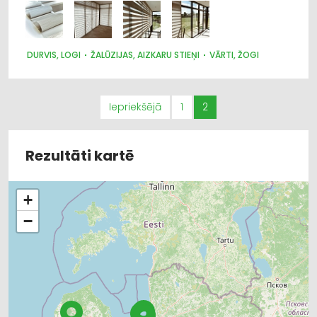
DURVIS, LOGI
ŽALŪZIJAS, AIZKARU STIEŅI
VĀRTI, ŽOGI
Iepriekšējā
1
2
Rezultāti kartē
+
−