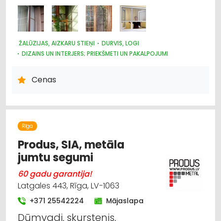
ŽALŪZIJAS, AIZKARU STIEŅI
DURVIS, LOGI
DIZAINS UN INTERJERS; PRIEKŠMETI UN PAKALPOJUMI
Cenas
Rīga
Produs, SIA, metāla
jumtu segumi
60 gadu garantija!
Latgales 443, Rīga, LV-1063
+371 25542224
Mājaslapa
Dūmvadi, skurstenis,