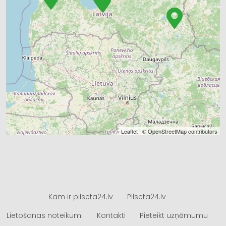
Leaflet
| ©
OpenStreetMap
contributors
Kam ir pilseta24.lv
Pilseta24.lv
Lietošanas noteikumi
Kontakti
Pieteikt uzņēmumu