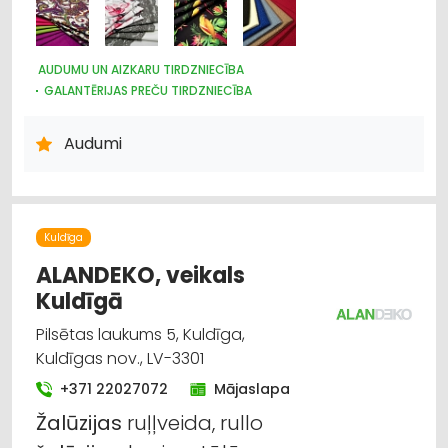
AUDUMU UN AIZKARU TIRDZNIECĪBA
GALANTĒRIJAS PREČU TIRDZNIECĪBA
GALANTĒRIJAS PREČU VAIRUMTIRDZNIECĪBA
ŠŪŠANAS PIEDERUMI, APĢĒRBU FURNITŪRA
Audumi
ŽALŪZIJAS, AIZKARU STIEŅI
Kuldīga
ALANDEKO, veikals
Kuldīgā
Pilsētas laukums 5, Kuldīga,
Kuldīgas nov., LV-3301
+371 22027072
Mājaslapa
Žalūzijas
ruļļveida, rullo