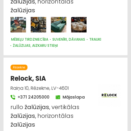
žalūzijas
, horizontālās
žalūzijas
MĒBEĻU TIRDZNIECĪBA
SUVENĪRI, DĀVANAS
TRAUKI
ŽALŪZIJAS, AIZKARU STIEŅI
AUDUMU UN AIZKARU TIRDZNIECĪBA
Rēzekne
Relock, SIA
Raiņa 10, Rēzekne, LV-4601
+371 24205000
Mājaslapa
rullo
žalūzijas
, vertikālas
žalūzijas
, horizontālas
žalūzijas