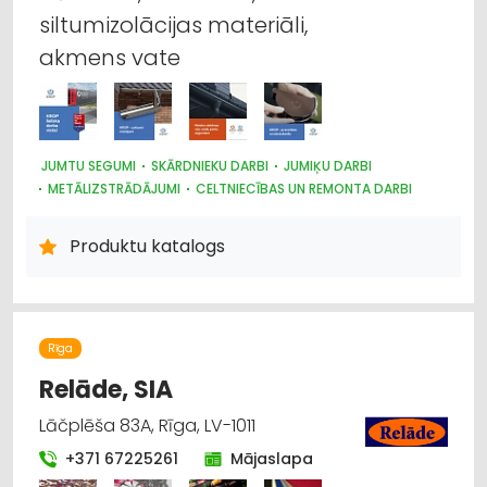
siltumizolācijas materiāli,
akmens vate
JUMTU SEGUMI
SKĀRDNIEKU DARBI
JUMIĶU DARBI
METĀLIZSTRĀDĀJUMI
CELTNIECĪBAS UN REMONTA DARBI
METĀLA TIRDZNIECĪBA
BŪVMATERIĀLU, BŪVKONSTRUKCIJU TIRDZNIECĪBA
Produktu katalogs
DŪMVADI, TO IZGATAVOŠANA, UZSTĀDĪŠANA
DURVIS, LOGI
Rīga
Relāde, SIA
Lāčplēša 83A, Rīga, LV-1011
+371 67225261
Mājaslapa