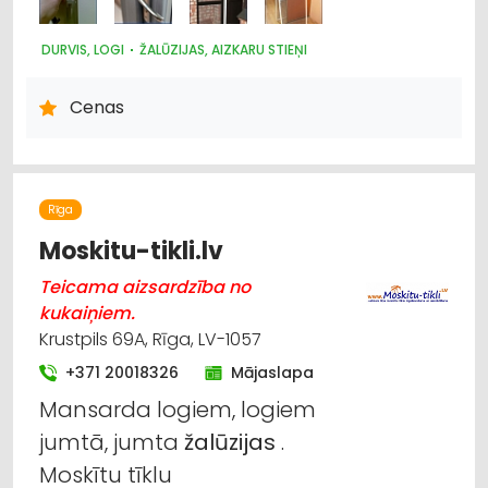
DURVIS, LOGI
ŽALŪZIJAS, AIZKARU STIEŅI
Cenas
Rīga
Moskitu-tikli.lv
Teicama aizsardzība no
kukaiņiem.
Krustpils 69A, Rīga, LV-1057
+371 20018326
Mājaslapa
Mansarda logiem, logiem
jumtā, jumta
žalūzijas
.
Moskītu tīklu