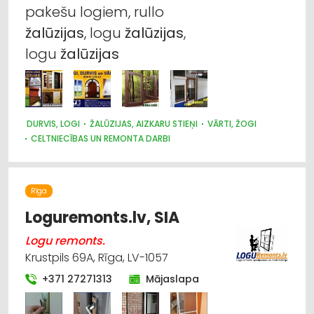
pakešu logiem, rullo
Suvenīri, dāvanas
žalūzijas
, logu
žalūzijas
,
logu
žalūzijas
Apgaismes tehnikas tirdzniecība
Celtniecības un remonta darbi
Markīzes
DURVIS, LOGI
ŽALŪZIJAS, AIZKARU STIEŅI
VĀRTI, ŽOGI
CELTNIECĪBAS UN REMONTA DARBI
Trauki
Rīga
Loguremonts.lv, SIA
Logu remonts.
Krustpils 69A, Rīga, LV-1057
+371 27271313
Mājaslapa