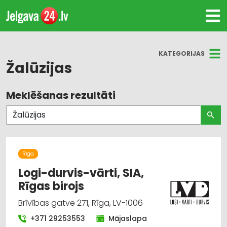
KATEGORIJAS
Žalūzijas
Meklēšanas rezultāti
Visas nozares
Žalūzijas, aizkaru stieņi
Dizains un interjers; priekšmeti un pakalpojumi
Rīga
Durvis, logi
Logi-durvis-vārti, SIA,
Rīgas birojs
Audumu un aizkaru tirdzniecība
Brīvības gatve 271, Rīga, LV-1006
Mēbeļu tirdzniecība
+371 29253553
Mājaslapa