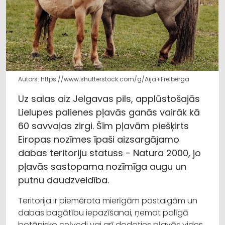
Autors: https://www.shutterstock.com/g/Aija+Freiberga
Uz salas aiz Jelgavas pils, applūstošajās
Lielupes palienes pļavās ganās vairāk kā
60 savvaļas zirgi. Šīm pļavām piešķirts
Eiropas nozīmes īpaši aizsargājamo
dabas teritoriju statuss - Natura 2000, jo
pļavās sastopama nozīmīga augu un
putnu daudzveidība.
Teritorija ir piemērota mierīgām pastaigām un
dabas bagātību iepazīšanai, ņemot palīgā
botānisko ceļvedi vai arī dodoties pļavās vides