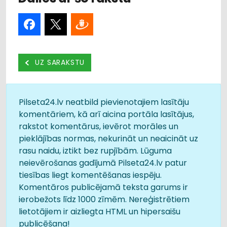
UZ SARAKSTU
Pilseta24.lv neatbild pievienotajiem lasītāju
komentāriem, kā arī aicina portāla lasītājus,
rakstot komentārus, ievērot morāles un
pieklājības normas, nekurināt un neaicināt uz
rasu naidu, iztikt bez rupjībām. Lūguma
neievērošanas gadījumā Pilseta24.lv patur
tiesības liegt komentēšanas iespēju.
Komentāros publicējamā teksta garums ir
ierobežots līdz 1000 zīmēm. Nereģistrētiem
lietotājiem ir aizliegta HTML un hipersaišu
publicēšana!