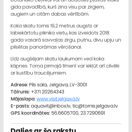
gida pavadībā, kurš zina visu par zirgiem,
augiem un citām dabas vērtībām.
Koka skatu tornis 19,2 metrus augsts ar
labiekārtotu piknika vietu, kas izveidots 2018.
gada vasarā savvaļas zirgu, putnu, divu upju un
pilsētas panorāmas vērošanai.
Līdz augšējam skatu laukumam ved koka
kāpnes. Torņa pirmajā līmenī var iekļūt arī cilvēki
ar kustību traucējumiem.
Adrese:
Pils sala, Jelgava, LV-3001
Tālrunis:
+371
20264343
Mājaslapa:
www.visit.jelgava.lv
E-pasts:
aquavit@inbox.lv,
tic@tornis.jelgava.lv
GPS koordinātes:
56.6605700, 23.7290691
Dalies ar šo rakstu