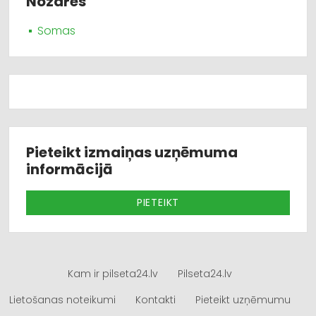
Nozares
Somas
Pieteikt izmaiņas uzņēmuma
informācijā
PIETEIKT
Kam ir pilseta24.lv
Pilseta24.lv
Lietošanas noteikumi
Kontakti
Pieteikt uzņēmumu