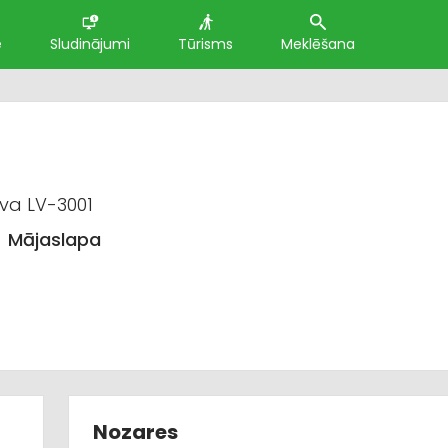
e
Sludinājumi
Tūrisms
Meklēšana
va LV-3001
Mājaslapa
Nozares