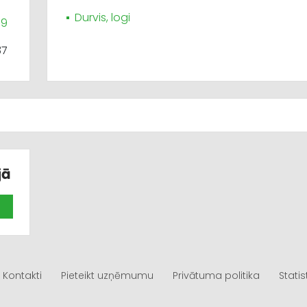
Durvis, logi
39
37
jā
Kontakti
Pieteikt uzņēmumu
Privātuma politika
Statis