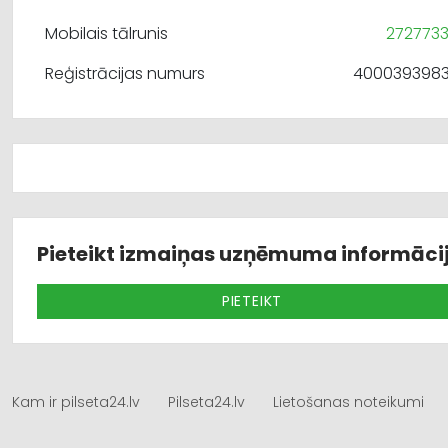
Mobilais tālrunis
272773
Reģistrācijas numurs
400039398
Pieteikt izmaiņas uzņēmuma informāci
PIETEIKT
Kam ir pilseta24.lv
Pilseta24.lv
Lietošanas noteikumi