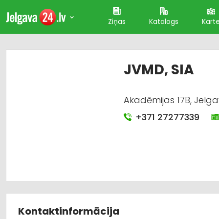
Ziņas
Katalogs
Kart
JVMD, SIA
Akadēmijas 17B, Jelga
+371 27277339
Kontaktinformācija