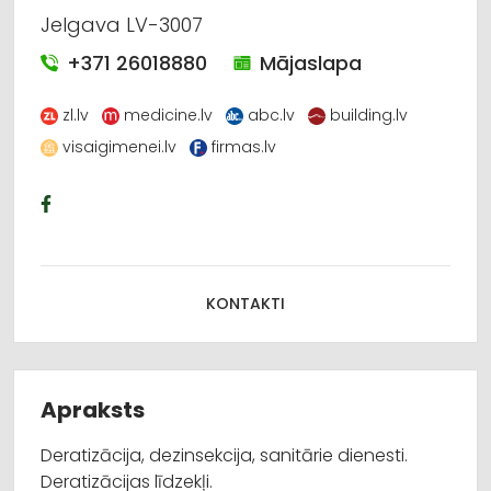
Jelgava LV-3007
+371 26018880
Mājaslapa
zl.lv
medicine.lv
abc.lv
building.lv
visaigimenei.lv
firmas.lv
KONTAKTI
Apraksts
Deratizācija, dezinsekcija, sanitārie dienesti.
Deratizācijas līdzekļi.