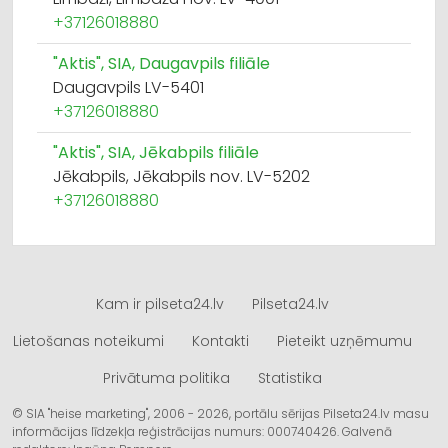
+37126018880
"Aktis", SIA, Daugavpils filiāle
Daugavpils LV-5401
+37126018880
"Aktis", SIA, Jēkabpils filiāle
Jēkabpils, Jēkabpils nov. LV-5202
+37126018880
Kam ir pilseta24.lv
Pilseta24.lv
Lietošanas noteikumi
Kontakti
Pieteikt uzņēmumu
Privātuma politika
Statistika
© SIA "heise marketing", 2006 - 2026, portālu sērijas Pilseta24.lv masu
informācijas līdzekļa reģistrācijas numurs: 000740426. Galvenā