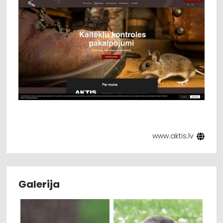
Ogre, Preiļi, Rēzekne, Saldus, Smiltene, Talsi, Tukums,
Valka, Valmiera, Ventspils, Līvāni.
www.aktis.lv
Galerija