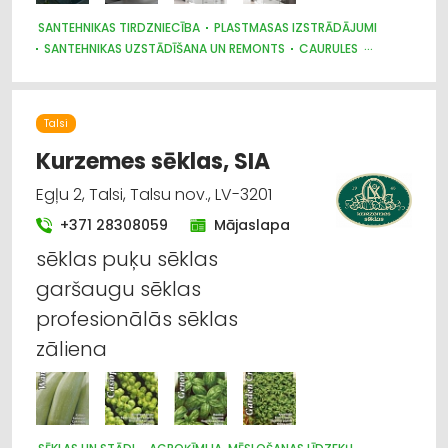
SANTEHNIKAS TIRDZNIECĪBA
PLASTMASAS IZSTRĀDĀJUMI
SANTEHNIKAS UZSTĀDĪŠANA UN REMONTS
CAURULES
SANTEHNIKAS VAIRUMTIRDZNIECĪBA
SILTUMAPGĀDE UN SILTUMTĪKLI
BŪVMATERIĀLU, BŪVKONSTRUKCIJU TIRDZNIECĪBA
Talsi
SŪKŅI, PUMPJI, VĀRSTI, VENTIĻI
MĒBEĻU TIRDZNIECĪBA
SILTUMTEHNIKA, APKURES IEKĀRTAS
Kurzemes sēklas, SIA
CELTNIECĪBAS UN REMONTA DARBI
Egļu 2, Talsi, Talsu nov., LV-3201
INTERNETVEIKALI, E-KOMERCIJA
+371 28308059
Mājaslapa
sēklas puķu sēklas
garšaugu sēklas
profesionālās sēklas
zāliena