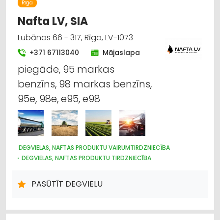
ELEKTROMONTĀŽA, ELEKTROINSTALĀCIJA
VĀJSTRĀVAS TĪKLI
Rīga
INTERNETVEIKALI, E-KOMERCIJA
Nafta LV, SIA
CELTNIECĪBAS UN REMONTA DARBI
DIZAINS UN INTERJERS; PRIEKŠMETI UN PAKALPOJUMI
Lubānas 66 - 317, Rīga, LV-1073
SADZĪVES TEHNIKAS TIRDZNIECĪBA
+371 67113040
Mājaslapa
SAIMNIECĪBAS PREČU TIRDZNIECĪBA
piegāde, 95 markas
benzīns, 98 markas benzīns,
95e, 98e, e95, e98
DEGVIELAS, NAFTAS PRODUKTU VAIRUMTIRDZNIECĪBA
DEGVIELAS, NAFTAS PRODUKTU TIRDZNIECĪBA
DEGVIELAS, NAFTAS PRODUKTU UZGLABĀŠANA UN
TRANSPORTĒŠANA
PASŪTĪT DEGVIELU
KURINĀMAIS