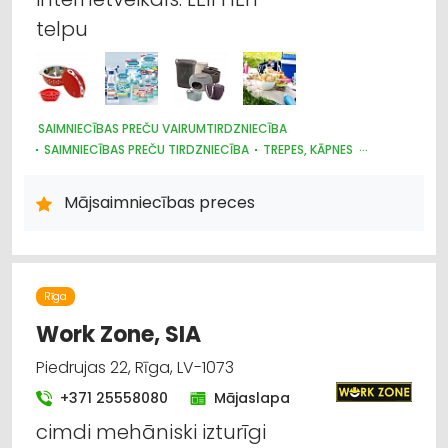
telpu
SAIMNIECĪBAS PREČU VAIRUMTIRDZNIECĪBA
SAIMNIECĪBAS PREČU TIRDZNIECĪBA
TREPES, KĀPNES
PLASTMASAS IZSTRĀDĀJUMI
MĒBEĻU TIRDZNIECĪBA
TRAUKI
UZKOPŠANAS LĪDZEKĻI UN TEHNIKA, PROFESIONĀLĀ
Mājsaimniecības preces
HIGIĒNAS PRECES
INTERNETVEIKALI, E-KOMERCIJA
Rīga
Work Zone, SIA
Piedrujas 22, Rīga, LV-1073
+371 25558080
Mājaslapa
cimdi mehāniski izturīgi