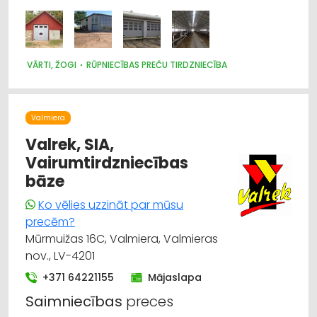
VĀRTI, ŽOGI
RŪPNIECĪBAS PREČU TIRDZNIECĪBA
Valmiera
Valrek, SIA,
Vairumtirdzniecības
bāze
Ko vēlies uzzināt par mūsu
precēm?
Mūrmuižas 16C, Valmiera, Valmieras
nov., LV-4201
+371 64221155
Mājaslapa
Saimniecības
preces