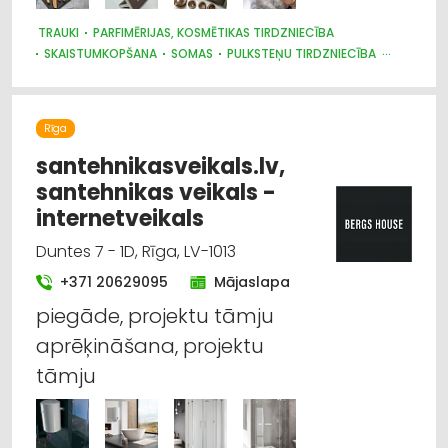
TRAUKI
PARFIMĒRIJAS, KOSMĒTIKAS TIRDZNIECĪBA
SKAISTUMKOPŠANA
SOMAS
PULKSTEŅU TIRDZNIECĪBA
MEDICĪNAS TEHNIKA, INSTRUMENTI, PRECES UN PIEDERUMI
SŪKŅI, PUMPJI, VĀRSTI, VENTIĻI
SAIMNIECĪBAS PREČU TIRDZNIECĪBA
Rīga
PĀRTIKAS PIEDEVAS, GARŠVIELAS, UZTURA BAGĀTINĀTĀJI
santehnikasveikals.lv,
santehnikas veikals -
internetveikals
Duntes 7 - 1D, Rīga, LV-1013
+371 20629095
Mājaslapa
piegāde, projektu tāmju
aprēķināšana, projektu
tāmju