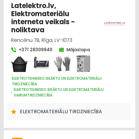
Latelektro.lv,
Elektromateriālu
interneta veikals -
noliktava
Rencēnu 7B, Rīga, LV-1073
+371 28309940
Mājaslapa
ELEKTROTEHNISKO IEKĀRTU UN ELEKTROMATERIĀLU
TIRDZNIECĪBA
ELEKTROTEHNISKO IEKĀRTU UN ELEKTROMATERIĀLU
VAIRUMTIRDZNIECĪBA
APGAISMES TEHNIKAS TIRDZNIECĪBA
APGAISMES TEHNIKAS VAIRUMTIRDZNIECĪBA
ELEKTROMATERIĀLU TIRDZNIECĪBA
ELEKTRONISKĀS IERĪCES, KOMPONENTES
HIDRAULISKĀS UN PNEIMATISKĀS IERĪCES
INSTRUMENTU UN DARBARĪKU TIRDZNIECĪBA
INSTRUMENTU UN DARBARĪKU VAIRUMTIRDZNIECĪBA