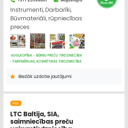
Instrumenti, Darbarīki,
Būvmateriāli, rūpniecības
preces
AUGĻKOPĪBA
BĒRNU PREČU TIRDZNIECĪBA
PARFIMĒRIJAS, KOSMĒTIKAS TIRDZNIECĪBA
SUVENĪRI, DĀVANAS
SAIMNIECĪBAS PREČU TIRDZNIECĪBA
HIGIĒNAS PRECES
Biežāk uzdotie jautājumi
ZOOPRECES, DZĪVNIEKU KOPŠANA UN APRŪPE
INTERNETVEIKALI, E-KOMERCIJA
ĶĪMISKĀS PRECES
HOBIJA PRECES
SĒKLAS UN STĀDI
AGROĶĪMIJA, MĒSLOŠANAS LĪDZEKĻI
DĀRZA TEHNIKA UN INVENTĀRS
Rīga
AUGKOPĪBA UN TEHNISKĀS KULTŪRAS
LTC Baltija, SIA,
saimniecības preču