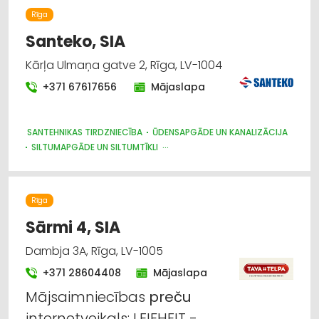
Rīga
Santeko, SIA
Kārļa Ulmaņa gatve 2, Rīga, LV-1004
+371 67617656
Mājaslapa
SANTEHNIKAS TIRDZNIECĪBA
ŪDENSAPGĀDE UN KANALIZĀCIJA
SILTUMAPGĀDE UN SILTUMTĪKLI
SILTUMTEHNIKA, APKURES IEKĀRTAS
SANTEHNIKAS VAIRUMTIRDZNIECĪBA
Rīga
Sārmi 4, SIA
Dambja 3A, Rīga, LV-1005
+371 28604408
Mājaslapa
Mājsaimniecības
preču
internetveikals: LEIFHEIT -