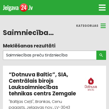
KATEGORIJAS
Saimniecības preču tirdzniecība
Meklēšanas rezultāti
Visas nozares
Saimniecības preču tirdzniecība
Dārza tehnika un inventārs
“Dotnuva Baltic”, SIA,
Centrālais birojs
Higiēnas preces
Lauksaimniecības
Internetveikali, e-komercija
tehnikas centrs Zemgale
"Baltijas Ceļš", Brankas, Cenu
Plastmasas izstrādājumi
pagasts, Jelgavas nov., LV-3043