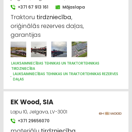
+371 67 913 161
Mājaslapa
Trauki
Traktoru
tirdzniecība
,
Saimniecības preču vairumtirdzniecība
oriģinālās rezerves daļas,
garantijas
Sēklas un stādi
Agroķīmija, mēslošanas līdzekļi
LAUKSAIMNIECĪBAS TEHNIKAS UN TRAKTORTEHNIKAS
Celtniecības un remonta darbi
TIRDZNIECĪBA
LAUKSAIMNIECĪBAS TEHNIKAS UN TRAKTORTEHNIKAS REZERVES
DAĻAS
LAUKSAIMNIECĪBAS TEHNIKAS UN TRAKTORTEHNIKAS
LABOŠANA, REMONTS
LOPKOPĪBA
GRAUDU PĀRSTRĀDE
EK Wood, SIA
LAUKSAIMNIECĪBAS PAKALPOJUMI
IEKRAUŠANAS UN IZKRAUŠANAS TEHNIKA
SĒKLAS UN STĀDI
Lapu 10, Jelgava, LV-3001
+371 29656070
materiālu
tirdzniecība
,