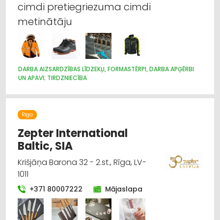
cimdi pretiegriezuma cimdi
metinātāju
DARBA AIZSARDZĪBAS LĪDZEKĻI, FORMASTĒRPI, DARBA APĢĒRBI
UN APAVI; TIRDZNIECĪBA
Rīga
Zepter International
Baltic, SIA
Krišjāņa Barona 32 - 2.st., Rīga, LV-
1011
+371 80007222
Mājaslapa