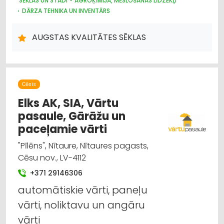
SĒKLAS UN STĀDI
AGROĶĪMIJA, MĒSLOŠANAS LĪDZEKĻI
DĀRZA TEHNIKA UN INVENTĀRS
AUGSTAS KVALITĀTES SĒKLAS
Cēsis
Elks AK, SIA, Vārtu
pasaule, Gārāžu un
paceļamie vārti
"Pīlēns", Nītaure, Nītaures pagasts,
Cēsu nov., LV-4112
+371 29146306
automātiskie vārti, paneļu
vārti, noliktavu un angāru
vārti