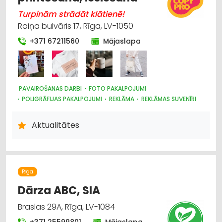
Turpinām strādāt klātienē!
Raiņa bulvāris 17, Rīga, LV-1050
+371 67211560
Mājaslapa
PAVAIROŠANAS DARBI
FOTO PAKALPOJUMI
POLIGRĀFIJAS PAKALPOJUMI
REKLĀMA
REKLĀMAS SUVENĪRI
REKLĀMA: VIDES
SUVENĪRI, DĀVANAS
PAVAIROŠANAS TEHNIKA
Aktualitātes
Rīga
Dārza ABC, SIA
Braslas 29A, Rīga, LV-1084
+371 25599801
Mājaslapa