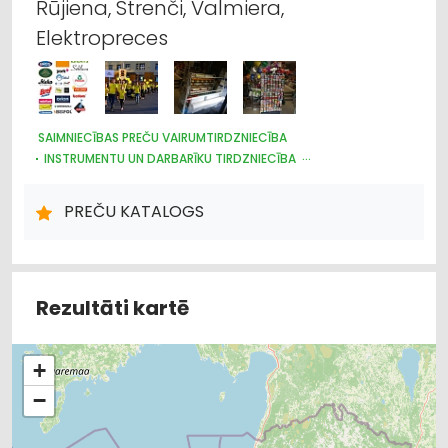
Rūjiena, Strenči, Valmiera,
Elektropreces
SAIMNIECĪBAS PREČU VAIRUMTIRDZNIECĪBA
INSTRUMENTU UN DARBARĪKU TIRDZNIECĪBA
PLASTMASAS IZSTRĀDĀJUMI
DARBA AIZSARDZĪBAS LĪDZEKĻI, FORMASTĒRPI, DARBA APĢĒRBI
PREČU KATALOGS
UN APAVI; TIRDZNIECĪBA
TRAUKI
HIGIĒNAS PRECES
IEPAKOJUMS, IESAIŅOŠANA
DĀRZA TEHNIKA UN INVENTĀRS
SĒKLAS UN STĀDI
Rezultāti kartē
+
−