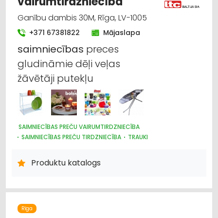
vairumtirdzniecība
Ganību dambis 30M, Rīga, LV-1005
+371 67381822
Mājaslapa
saimniecības
preces
gludināmie dēļi veļas
žāvētāji putekļu
SAIMNIECĪBAS PREČU VAIRUMTIRDZNIECĪBA
SAIMNIECĪBAS PREČU TIRDZNIECĪBA
TRAUKI
PLASTMASAS IZSTRĀDĀJUMI
HIGIĒNAS PRECES
UZKOPŠANAS LĪDZEKĻI UN TEHNIKA, PROFESIONĀLĀ
Produktu katalogs
IEPAKOJUMS, IESAIŅOŠANA
DĀRZA TEHNIKA UN INVENTĀRS
Rīga