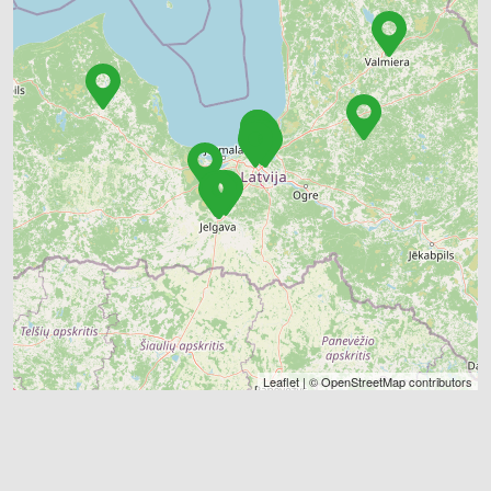
Leaflet
| ©
OpenStreetMap
contributors