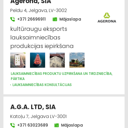
Agerona, SIA
Peldu 4, Jelgava, LV-3002
+371 26696911
Mājaslapa
kultūraugu eksports
lauksaimniecības
produkcijas iepirkšana
LAUKSAIMNIECĪBAS PRODUKTU UZPIRKŠANA UN TIRDZNIECĪBA,
PĀRTIKA
LAUKSAIMNIECĪBAS KONSULTĀCIJAS
LAUKSAIMNIECĪBAS PAKALPOJUMI
SĒKLAS UN STĀDI
A.G.A. LTD, SIA
Katoļu 7, Jelgava LV-3001
+371 63023689
Mājaslapa