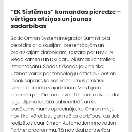
“EK Sistēmas” komandas pieredze –
vērtīgas atziņas un jaunas
sadarbības
Baltic Omron System Integrator Summit bija
piepildīts ar diskusijām, prezentācijām un
praktiskajām darbnīcām, tostarp par FHV7-AI
viedo kameru un DX1 datu plūsmas kontroliera
izmantošanu. Šādas tikšanās ļauj ne tikai
uzzināt vairāk par tehnoloģiju attīstību, bet arī
labāk saprast, kā šos risinājumus praktiski
izmantot klientu vajadzībām. Mēs bijām
informēti par Omron devīzi "Uzlabot dzīvi un dot
ieguldījumu labākā sabiedrībā", un šis
pasākums mums apliecināja, ka Omron misija
nav tikai vārdi, bet gan reālas darbības, kas tiek
realizētas caur Omron Automation Innovation
Partner programmu. Tā nav tikai partnerība