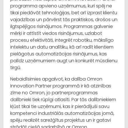
programma apvieno uzņēmumus, kuri spēj ne
tikai piedāvāt tehnoloģijas, bet arī izprast klientu
vajadzības un pārvērst tās praktiskos, drošos un
ilgtspējīgos risinājumos. Programmas galvenie
mērķi ir attīstīt viedos risinājumus, uzlabot
procesu efektivitāti, integrēt robotiku, mākslīgo
intelektu un datu analītiku, kā arī radīt klientiem
pielāgotus automatizācijas risinājumus, kas
palīdz uzņēmumiem augt un konkurēt mūsdienu
tirgū.
Nebaidīsimies apgalvot, ka dalība Omron
Innovation Partner programmā ir kā atzinības
zīme no Omron, jo partnerprogrammas
dalībnieki tiek rūpīgi atlasīti. Par tās dalībniekiem
kļūst tikai tie uzņēmumi, kas ir pierādījuši savu
kompetenci industriālās automatizācijas jomā,
spēju realizēt sarežģītus projektus un ir gatavi
strādāt ciešā sadarbībā ar Omron