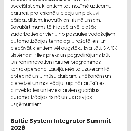
speciālistiem. Klientiem tas nozīmē uzticamu
partneri, profesionālu pieeju un piekļuvi
pārbaudītiem, inovatīviem risinājumiem.
Savukārt mums tā ir iespēja vēl ciešāk
sadarboties ar vienu no pasaules vadošajiem
automatizācijas tehnoloģiju ražotājiem un
piedāvāt klientiem vēl augstāku kvalitāti. SIA “EK
Sistēmas” ir liels prieks un pagodinājums būt
Omron Innovation Partner programmas
kontaktpersonai Latvijā. Mēs to uztveram kā
apliecinājumu mūsu darbam, zināšanām un
pieredzei un motivāciju turpināt attīstīties,
pilnveidoties un ieviest arvien gudrākus
automatizācijas risinājumus Latvijas
uzņēmumiem.
Baltic System Integrator Summit
2026