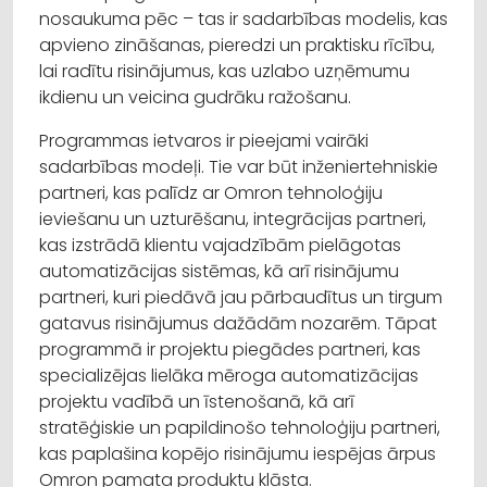
nosaukuma pēc – tas ir sadarbības modelis, kas
apvieno zināšanas, pieredzi un praktisku rīcību,
lai radītu risinājumus, kas uzlabo uzņēmumu
ikdienu un veicina gudrāku ražošanu.
Programmas ietvaros ir pieejami vairāki
sadarbības modeļi. Tie var būt inženiertehniskie
partneri, kas palīdz ar Omron tehnoloģiju
ieviešanu un uzturēšanu, integrācijas partneri,
kas izstrādā klientu vajadzībām pielāgotas
automatizācijas sistēmas, kā arī risinājumu
partneri, kuri piedāvā jau pārbaudītus un tirgum
gatavus risinājumus dažādām nozarēm. Tāpat
programmā ir projektu piegādes partneri, kas
specializējas lielāka mēroga automatizācijas
projektu vadībā un īstenošanā, kā arī
stratēģiskie un papildinošo tehnoloģiju partneri,
kas paplašina kopējo risinājumu iespējas ārpus
Omron pamata produktu klāsta.