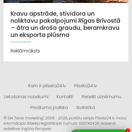
Kravu apstrāde, stividora un
noliktavu pakalpojumi Rīgas Brīvostā
– ātra un droša graudu, beramkravu
un eksporta plūsma
Reklāmraksts
Kam ir pilseta24.lv
Pilseta24.lv
Lietošanas noteikumi
Kontakti
Pieteikt uzņēmumu
Privātuma politika
Statistika
© SIA "heise marketing", 2006 - 2026, portālu sērijas Pilseta24.lv masu
informācijas līdzekļa reģistrācijas numurs: 000740426. Galvenā
redaktore: Ingūna Pempere.
1