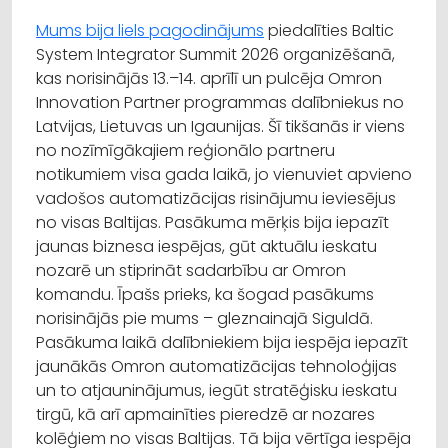
Mums bija liels pagodinājums
piedalīties Baltic
System Integrator Summit 2026 organizēšanā,
kas norisinājās 13.–14. aprīlī un pulcēja Omron
Innovation Partner programmas dalībniekus no
Latvijas, Lietuvas un Igaunijas. Šī tikšanās ir viens
no nozīmīgākajiem reģionālo partneru
notikumiem visa gada laikā, jo vienuviet apvieno
vadošos automatizācijas risinājumu ieviesējus
no visas Baltijas. Pasākuma mērķis bija iepazīt
jaunas biznesa iespējas, gūt aktuālu ieskatu
nozarē un stiprināt sadarbību ar Omron
komandu. Īpašs prieks, ka šogad pasākums
norisinājās pie mums – gleznainajā Siguldā.
Pasākuma laikā dalībniekiem bija iespēja iepazīt
jaunākās Omron automatizācijas tehnoloģijas
un to atjauninājumus, iegūt stratēģisku ieskatu
tirgū, kā arī apmainīties pieredzē ar nozares
kolēģiem no visas Baltijas. Tā bija vērtīga iespēja