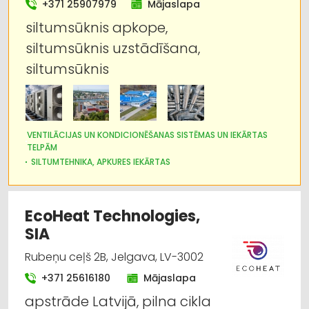
Celtniecības un remonta darbi
+371 25907979
Mājaslapa
siltumsūknis apkope,
Enerģija: alternatīvā
siltumsūknis uzstādīšana,
siltumsūknis
Būvmateriālu, būvkonstrukciju tirdzniecība
Elektromontāža, elektroinstalācija
Krāsnis un kamīni
VENTILĀCIJAS UN KONDICIONĒŠANAS SISTĒMAS UN IEKĀRTAS
TELPĀM
SILTUMTEHNIKA, APKURES IEKĀRTAS
Sūkņi, pumpji, vārsti, ventiļi
EcoHeat Technologies,
SIA
Rubeņu ceļš 2B, Jelgava, LV-3002
+371 25616180
Mājaslapa
apstrāde Latvijā, pilna cikla