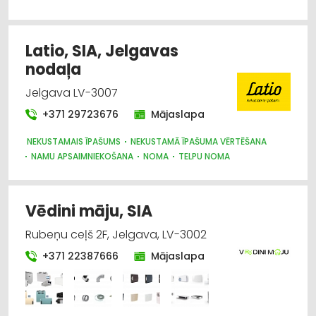
CAURULES
DĀRZA TEHNIKA UN INVENTĀRS
GĀZES IERĪCES
SANTEHNIKAS VAIRUMTIRDZNIECĪBA
SILTUMTEHNIKA, APKURES IEKĀRTAS
Latio, SIA, Jelgavas
SŪKŅI, PUMPJI, VĀRSTI, VENTIĻI
nodaļa
ŪDENSAPGĀDE UN KANALIZĀCIJA
Jelgava LV-3007
+371 29723676
Mājaslapa
NEKUSTAMAIS ĪPAŠUMS
NEKUSTAMĀ ĪPAŠUMA VĒRTĒŠANA
NAMU APSAIMNIEKOŠANA
NOMA
TELPU NOMA
Vēdini māju, SIA
Rubeņu ceļš 2F, Jelgava, LV-3002
+371 22387666
Mājaslapa