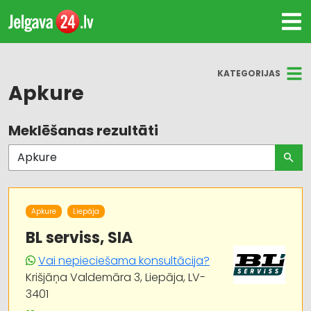
KATEGORIJAS
Apkure
Meklēšanas rezultāti
Visas nozares
Siltumtehnika, apkures iekārtas
Siltumapgāde un siltumtīkli
Apkure
Liepāja
Ventilācijas un kondicionēšanas sistēmas un
BL serviss, SIA
iekārtas telpām
Vai nepieciešama konsultācija?
Krišjāņa Valdemāra 3, Liepāja, LV-
Ūdensapgāde un kanalizācija
3401