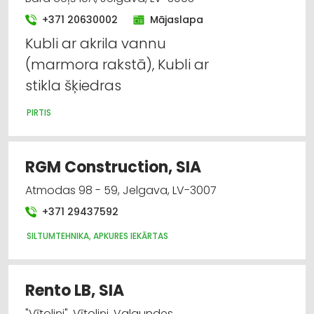
+371 20630002
Mājaslapa
Kubli ar akrila vannu
(marmora rakstā), Kubli ar
stikla šķiedras
PIRTIS
RGM Construction, SIA
Atmodas 98 - 59, Jelgava, LV-3007
+371 29437592
SILTUMTEHNIKA, APKURES IEKĀRTAS
Rento LB, SIA
"Vītoliņi", Vītoliņi, Valgundes