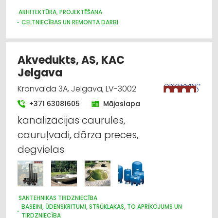
ARHITEKTŪRA, PROJEKTĒŠANA
CELTNIECĪBAS UN REMONTA DARBI
ŪDENSAPGĀDE UN KANALIZĀCIJA
SILTUMAPGĀDE UN SILTUMTĪKLI
VENTILĀCIJAS UN KONDICIONĒŠANAS SISTĒMAS UN IEKĀRTAS
Akvedukts, AS, KAC
TELPĀM
Jelgava
PAVAIROŠANAS DARBI
Kronvalda 3A, Jelgava, LV-3002
+371 63081605
Mājaslapa
kanalizācijas caurules,
cauruļvadi, dārza preces,
degvielas
SANTEHNIKAS TIRDZNIECĪBA
BASEINI, ŪDENSKRITUMI, STRŪKLAKAS, TO APRĪKOJUMS UN
TIRDZNIECĪBA